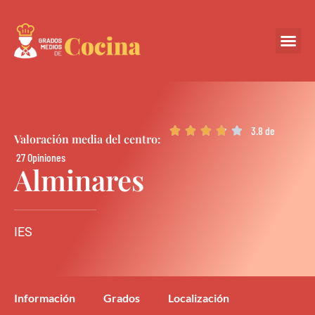
Centros Colabora
3.8 de





Valoración media del centro:
27 Opiniones
Alminares
IES
Información
Grados
Localización