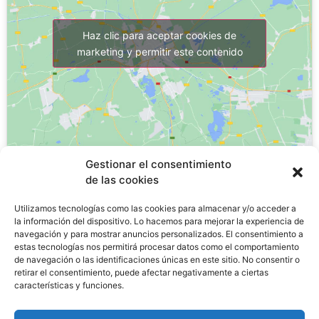
Haz clic para aceptar cookies de
marketing y permitir este contenido
Gestionar el consentimiento
de las cookies
¿Por qué estudiar un FP?
Utilizamos tecnologías como las cookies para almacenar y/o acceder a
la información del dispositivo. Lo hacemos para mejorar la experiencia de
navegación y para mostrar anuncios personalizados. El consentimiento a
La
FP de Grado Medio tiene una tasa de desempleo
estas tecnologías nos permitirá procesar datos como el comportamiento
de navegación o las identificaciones únicas en este sitio. No consentir o
de un 11,8%
, lo que significa una tasa tres veces
retirar el consentimiento, puede afectar negativamente a ciertas
menor
al paro juvenil en España, que es del 29,3%
.
características y funciones.
Las matriculaciones en FP aumentaran un 30% en los