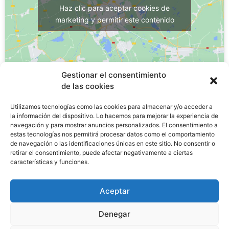
Haz clic para aceptar cookies de
marketing y permitir este contenido
Gestionar el consentimiento
de las cookies
Utilizamos tecnologías como las cookies para almacenar y/o acceder a
la información del dispositivo. Lo hacemos para mejorar la experiencia de
¿Por qué estudiar un FP?
navegación y para mostrar anuncios personalizados. El consentimiento a
estas tecnologías nos permitirá procesar datos como el comportamiento
de navegación o las identificaciones únicas en este sitio. No consentir o
retirar el consentimiento, puede afectar negativamente a ciertas
La
FP de Grado Medio tiene una tasa de desempleo
características y funciones.
de un 11,8%
, lo que significa una tasa tres veces
menor
al paro juvenil en España, que es del 29,3%
.
Aceptar
Las matriculaciones en FP aumentaran un 30% en los
últimos 5 años.
Denegar