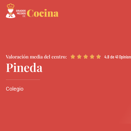
Valoración media del centro:
4.8 de
41 Opinio





Pineda
Colegio