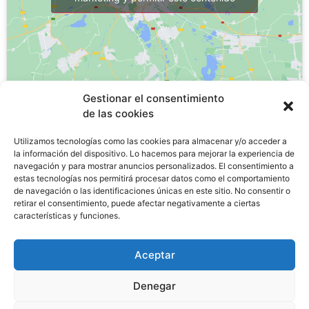
Gestionar el consentimiento
de las cookies
¿Por qué estudiar un FP?
Utilizamos tecnologías como las cookies para almacenar y/o acceder a
la información del dispositivo. Lo hacemos para mejorar la experiencia de
navegación y para mostrar anuncios personalizados. El consentimiento a
estas tecnologías nos permitirá procesar datos como el comportamiento
La
FP de Grado Medio tiene una tasa de desempleo
de navegación o las identificaciones únicas en este sitio. No consentir o
de un 11,8%
, lo que significa una tasa tres veces
retirar el consentimiento, puede afectar negativamente a ciertas
características y funciones.
menor
al paro juvenil en España, que es del 29,3%
.
Las matriculaciones en FP aumentaran un 30% en los
Aceptar
últimos 5 años.
En el 2022 ha habido un aumento en la matriculación
Denegar
de modalidades a distancia de un 72% respecto al