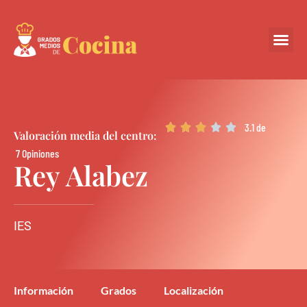
Centros Colabora
3.1 de





Valoración media del centro:
7 Opiniones
Rey Alabez
IES
Información
Grados
Localización