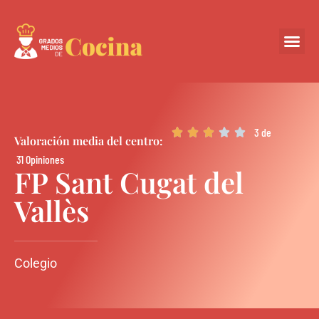
Centros Colabora
3 de





Valoración media del centro:
31 Opiniones
FP Sant Cugat del
Vallès
Colegio