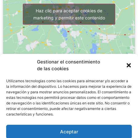
Haz clic para aceptar cookies de
marketing y permitir este contenido
Gestionar el consentimiento
de las cookies
¿Por qué estudiar un FP?
Utilizamos tecnologías como las cookies para almacenar y/o acceder a
la información del dispositivo. Lo hacemos para mejorar la experiencia de
navegación y para mostrar anuncios personalizados. El consentimiento a
estas tecnologías nos permitirá procesar datos como el comportamiento
La
FP de Grado Medio tiene una tasa de desempleo
de navegación o las identificaciones únicas en este sitio. No consentir o
de un 11,8%
, lo que significa una tasa tres veces
retirar el consentimiento, puede afectar negativamente a ciertas
características y funciones.
menor
al paro juvenil en España, que es del 29,3%
.
Las matriculaciones en FP aumentaran un 30% en los
Aceptar
últimos 5 años.