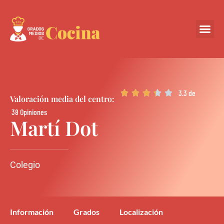
Centros Colabora
3.3 de





Valoración media del centro:
38 Opiniones
Martí Dot
Colegio
Información
Grados
Localización