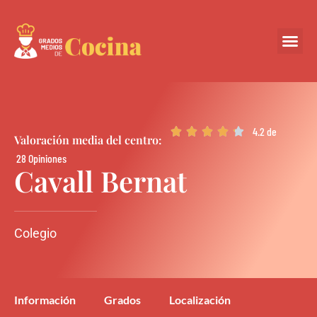
Centros Colabora
4.2 de





Valoración media del centro:
28 Opiniones
Cavall Bernat
Colegio
Información
Grados
Localización