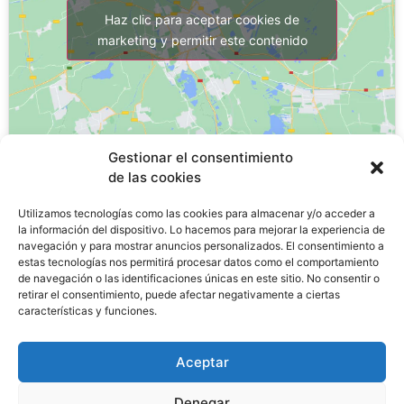
Haz clic para aceptar cookies de
marketing y permitir este contenido
Gestionar el consentimiento
de las cookies
Utilizamos tecnologías como las cookies para almacenar y/o acceder a
¿Por qué estudiar un FP?
la información del dispositivo. Lo hacemos para mejorar la experiencia de
navegación y para mostrar anuncios personalizados. El consentimiento a
estas tecnologías nos permitirá procesar datos como el comportamiento
de navegación o las identificaciones únicas en este sitio. No consentir o
La
FP de Grado Medio tiene una tasa de desempleo
retirar el consentimiento, puede afectar negativamente a ciertas
de un 11,8%
, lo que significa una tasa tres veces
características y funciones.
menor
al paro juvenil en España, que es del 29,3%
.
Las matriculaciones en FP aumentaran un 30% en los
Aceptar
últimos 5 años.
Denegar