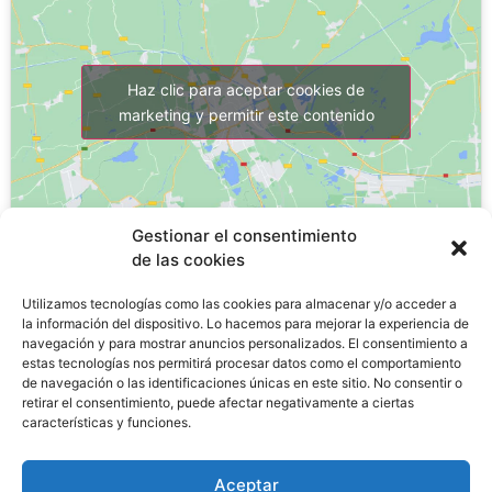
Haz clic para aceptar cookies de
marketing y permitir este contenido
Gestionar el consentimiento
de las cookies
Utilizamos tecnologías como las cookies para almacenar y/o acceder a
la información del dispositivo. Lo hacemos para mejorar la experiencia de
¿Por qué estudiar un FP?
navegación y para mostrar anuncios personalizados. El consentimiento a
estas tecnologías nos permitirá procesar datos como el comportamiento
de navegación o las identificaciones únicas en este sitio. No consentir o
retirar el consentimiento, puede afectar negativamente a ciertas
La
FP de Grado Medio tiene una tasa de desempleo
características y funciones.
de un 11,8%
, lo que significa una tasa tres veces
menor
al paro juvenil en España, que es del 29,3%
.
Aceptar