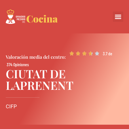
Centros Colabora
3.7 de





Valoración media del centro:
374 Opiniones
CIUTAT DE
LAPRENENT
CIFP