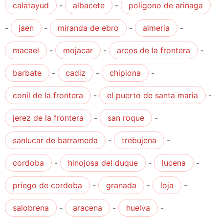
calatayud
-
albacete
-
poligono de arinaga
-
jaen
-
miranda de ebro
-
almeria
-
macael
-
mojacar
-
arcos de la frontera
-
barbate
-
cadiz
-
chipiona
-
conil de la frontera
-
el puerto de santa maria
-
jerez de la frontera
-
san roque
-
sanlucar de barrameda
-
trebujena
-
cordoba
-
hinojosa del duque
-
lucena
-
priego de cordoba
-
granada
-
loja
-
salobrena
-
aracena
-
huelva
-