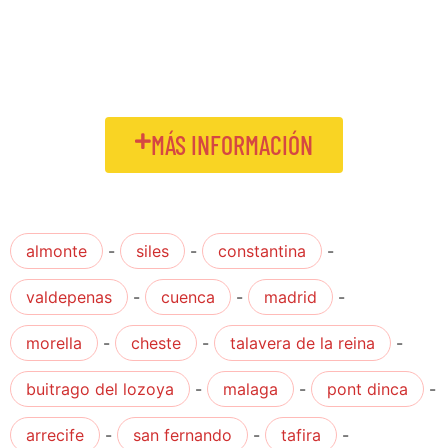
MÁS INFORMACIÓN
almonte
-
siles
-
constantina
-
valdepenas
-
cuenca
-
madrid
-
morella
-
cheste
-
talavera de la reina
-
buitrago del lozoya
-
malaga
-
pont dinca
-
arrecife
-
san fernando
-
tafira
-