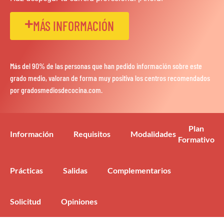
MÁS INFORMACIÓN
Más del 90% de las personas que han pedido información sobre este
grado medio, valoran de forma muy positiva los centros recomendados
por gradosmediosdecocina.com.
Plan
Información
Requisitos
Modalidades
Formativo
Prácticas
Salidas
Complementarios
Solicitud
Opiniones