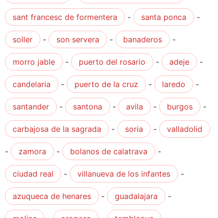
sant francesc de formentera
-
santa ponca
-
soller
-
son servera
-
banaderos
-
morro jable
-
puerto del rosario
-
adeje
-
candelaria
-
puerto de la cruz
-
laredo
-
santander
-
santona
-
avila
-
burgos
-
carbajosa de la sagrada
-
soria
-
valladolid
-
zamora
-
bolanos de calatrava
-
ciudad real
-
villanueva de los infantes
-
azuqueca de henares
-
guadalajara
-