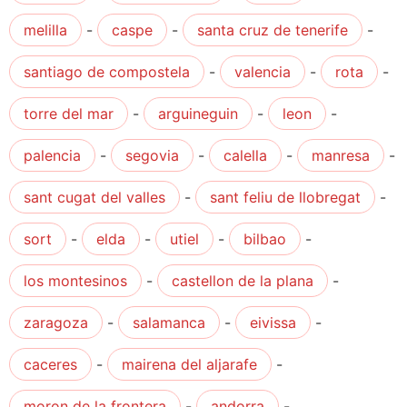
melilla
-
caspe
-
santa cruz de tenerife
-
santiago de compostela
-
valencia
-
rota
-
torre del mar
-
arguineguin
-
leon
-
palencia
-
segovia
-
calella
-
manresa
-
sant cugat del valles
-
sant feliu de llobregat
-
sort
-
elda
-
utiel
-
bilbao
-
los montesinos
-
castellon de la plana
-
zaragoza
-
salamanca
-
eivissa
-
caceres
-
mairena del aljarafe
-
moron de la frontera
-
andorra
-