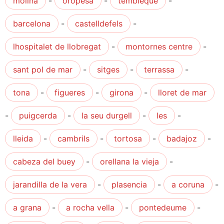
molina
-
oropesa
-
tembleque
-
barcelona
-
castelldefels
-
lhospitalet de llobregat
-
montornes centre
-
sant pol de mar
-
sitges
-
terrassa
-
tona
-
figueres
-
girona
-
lloret de mar
-
puigcerda
-
la seu durgell
-
les
-
lleida
-
cambrils
-
tortosa
-
badajoz
-
cabeza del buey
-
orellana la vieja
-
jarandilla de la vera
-
plasencia
-
a coruna
-
a grana
-
a rocha vella
-
pontedeume
-