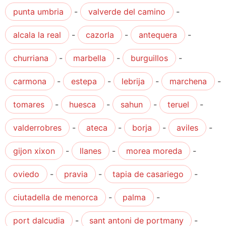
punta umbria
-
valverde del camino
-
alcala la real
-
cazorla
-
antequera
-
churriana
-
marbella
-
burguillos
-
carmona
-
estepa
-
lebrija
-
marchena
-
tomares
-
huesca
-
sahun
-
teruel
-
valderrobres
-
ateca
-
borja
-
aviles
-
gijon xixon
-
llanes
-
morea moreda
-
oviedo
-
pravia
-
tapia de casariego
-
ciutadella de menorca
-
palma
-
port dalcudia
-
sant antoni de portmany
-