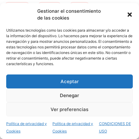
kurtzea
-
orduna
-
ceuta
-
Gestionar el consentimiento
de las cookies
san fernando
-
tafira
Utilizamos tecnologías como las cookies para almacenar y/o acceder a
la información del dispositivo. Lo hacemos para mejorar la experiencia de
navegación y para mostrar anuncios personalizados. El consentimiento a
estas tecnologías nos permitirá procesar datos como el comportamiento
de navegación o las identificaciones únicas en este sitio. No consentir o
retirar el consentimiento, puede afectar negativamente a ciertas
características y funciones.
Aceptar
Opiniones del Grado
Denegar
Superior Cocina y
Ver preferencias
Gastronomía
Política de privacidad y
Política de privacidad y
CONDICIONES DE
Cookies
Cookies
USO