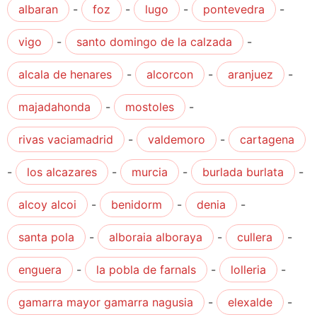
albaran
-
foz
-
lugo
-
pontevedra
-
vigo
-
santo domingo de la calzada
-
alcala de henares
-
alcorcon
-
aranjuez
-
majadahonda
-
mostoles
-
rivas vaciamadrid
-
valdemoro
-
cartagena
-
los alcazares
-
murcia
-
burlada burlata
-
alcoy alcoi
-
benidorm
-
denia
-
santa pola
-
alboraia alboraya
-
cullera
-
enguera
-
la pobla de farnals
-
lolleria
-
gamarra mayor gamarra nagusia
-
elexalde
-