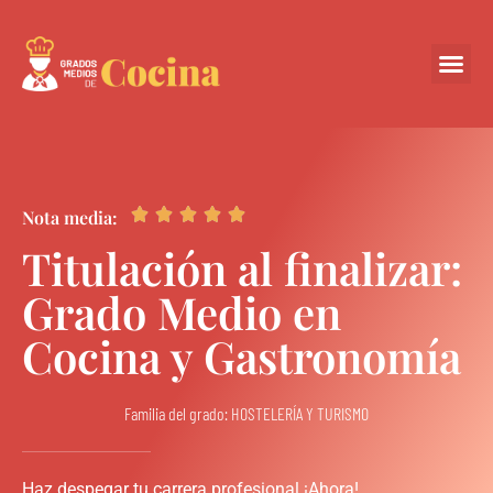
Centros Colabora





Nota media:
Titulación al finalizar:
Grado Medio en
Cocina y Gastronomía
Familia del grado: HOSTELERÍA Y TURISMO
Haz despegar tu carrera profesional ¡Ahora!