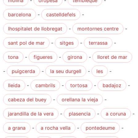
molina
-
oropesa
-
tembleque
-
barcelona
-
castelldefels
-
lhospitalet de llobregat
-
montornes centre
-
sant pol de mar
-
sitges
-
terrassa
-
tona
-
figueres
-
girona
-
lloret de mar
-
puigcerda
-
la seu durgell
-
les
-
lleida
-
cambrils
-
tortosa
-
badajoz
-
cabeza del buey
-
orellana la vieja
-
jarandilla de la vera
-
plasencia
-
a coruna
-
a grana
-
a rocha vella
-
pontedeume
-