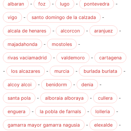
albaran
-
foz
-
lugo
-
pontevedra
-
vigo
-
santo domingo de la calzada
-
alcala de henares
-
alcorcon
-
aranjuez
-
majadahonda
-
mostoles
-
rivas vaciamadrid
-
valdemoro
-
cartagena
-
los alcazares
-
murcia
-
burlada burlata
-
alcoy alcoi
-
benidorm
-
denia
-
santa pola
-
alboraia alboraya
-
cullera
-
enguera
-
la pobla de farnals
-
lolleria
-
gamarra mayor gamarra nagusia
-
elexalde
-