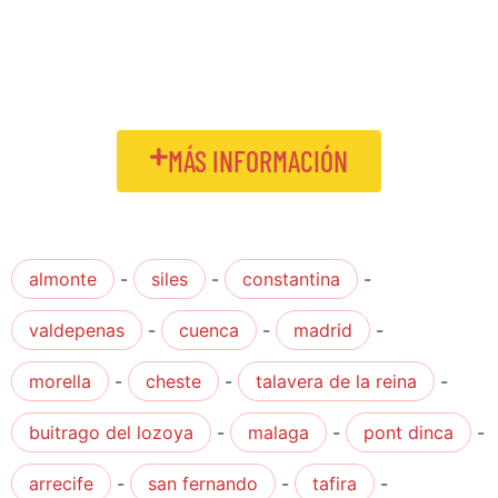
MÁS INFORMACIÓN
almonte
-
siles
-
constantina
-
valdepenas
-
cuenca
-
madrid
-
morella
-
cheste
-
talavera de la reina
-
buitrago del lozoya
-
malaga
-
pont dinca
-
arrecife
-
san fernando
-
tafira
-