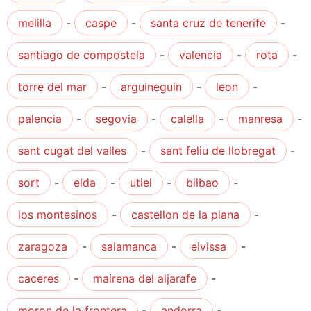
melilla
-
caspe
-
santa cruz de tenerife
-
santiago de compostela
-
valencia
-
rota
-
torre del mar
-
arguineguin
-
leon
-
palencia
-
segovia
-
calella
-
manresa
-
sant cugat del valles
-
sant feliu de llobregat
-
sort
-
elda
-
utiel
-
bilbao
-
los montesinos
-
castellon de la plana
-
zaragoza
-
salamanca
-
eivissa
-
caceres
-
mairena del aljarafe
-
moron de la frontera
-
andorra
-