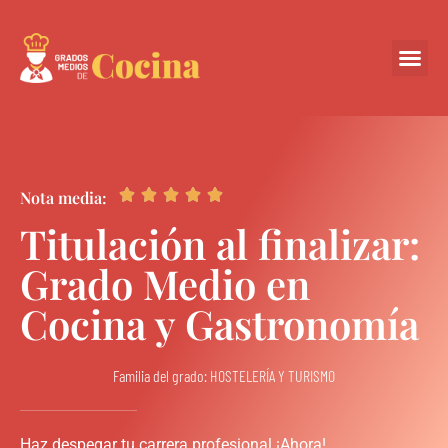
Centros Colabora





Nota media:
Titulación al finalizar:
Grado Medio en
Cocina y Gastronomía
Familia del grado: HOSTELERÍA Y TURISMO
Haz despegar tu carrera profesional ¡Ahora!