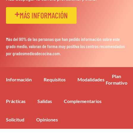
MÁS INFORMACIÓN
Más del 90% de las personas que han pedido información sobre este
grado medio, valoran de forma muy positiva los centros recomendados
por gradosmediosdecocina.com.
Plan
Información
Requisitos
Modalidades
Formativo
Prácticas
Salidas
Complementarios
Solicitud
Opiniones