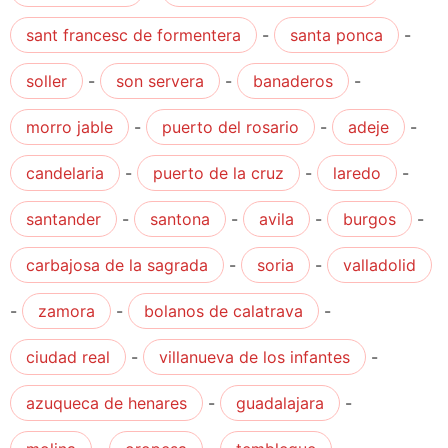
sant francesc de formentera
-
santa ponca
-
soller
-
son servera
-
banaderos
-
morro jable
-
puerto del rosario
-
adeje
-
candelaria
-
puerto de la cruz
-
laredo
-
santander
-
santona
-
avila
-
burgos
-
carbajosa de la sagrada
-
soria
-
valladolid
-
zamora
-
bolanos de calatrava
-
ciudad real
-
villanueva de los infantes
-
azuqueca de henares
-
guadalajara
-