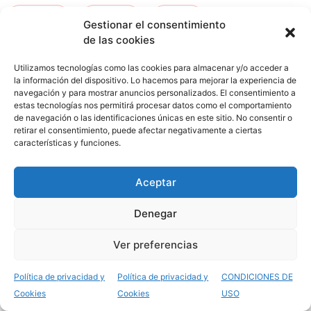
kurtzea
-
orduna
-
ceuta
-
Gestionar el consentimiento
de las cookies
san fernando
-
tafira
Utilizamos tecnologías como las cookies para almacenar y/o acceder a
la información del dispositivo. Lo hacemos para mejorar la experiencia de
navegación y para mostrar anuncios personalizados. El consentimiento a
estas tecnologías nos permitirá procesar datos como el comportamiento
de navegación o las identificaciones únicas en este sitio. No consentir o
retirar el consentimiento, puede afectar negativamente a ciertas
características y funciones.
Aceptar
Opiniones del Grado
Denegar
Superior Cocina y
Ver preferencias
Gastronomía
Política de privacidad y
Política de privacidad y
CONDICIONES DE
Cookies
Cookies
USO