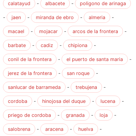
calatayud
-
albacete
-
poligono de arinaga
-
jaen
-
miranda de ebro
-
almeria
-
macael
-
mojacar
-
arcos de la frontera
-
barbate
-
cadiz
-
chipiona
-
conil de la frontera
-
el puerto de santa maria
-
jerez de la frontera
-
san roque
-
sanlucar de barrameda
-
trebujena
-
cordoba
-
hinojosa del duque
-
lucena
-
priego de cordoba
-
granada
-
loja
-
salobrena
-
aracena
-
huelva
-