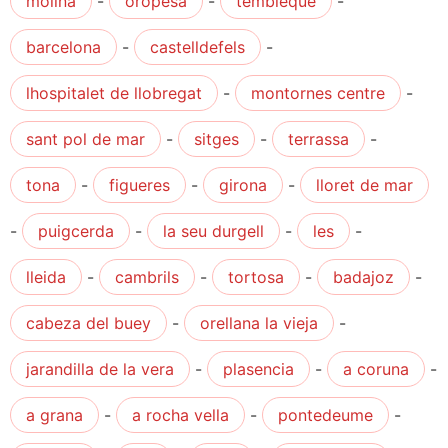
molina
-
oropesa
-
tembleque
-
barcelona
-
castelldefels
-
lhospitalet de llobregat
-
montornes centre
-
sant pol de mar
-
sitges
-
terrassa
-
tona
-
figueres
-
girona
-
lloret de mar
-
puigcerda
-
la seu durgell
-
les
-
lleida
-
cambrils
-
tortosa
-
badajoz
-
cabeza del buey
-
orellana la vieja
-
jarandilla de la vera
-
plasencia
-
a coruna
-
a grana
-
a rocha vella
-
pontedeume
-