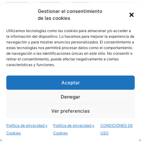
kurtzea
-
orduna
-
ceuta
-
Gestionar el consentimiento
de las cookies
san fernando
-
tafira
Utilizamos tecnologías como las cookies para almacenar y/o acceder a
la información del dispositivo. Lo hacemos para mejorar la experiencia de
navegación y para mostrar anuncios personalizados. El consentimiento a
estas tecnologías nos permitirá procesar datos como el comportamiento
de navegación o las identificaciones únicas en este sitio. No consentir o
retirar el consentimiento, puede afectar negativamente a ciertas
características y funciones.
Aceptar
Opiniones del Grado
Denegar
Superior Cocina y
Ver preferencias
Gastronomía
Política de privacidad y
Política de privacidad y
CONDICIONES DE
Cookies
Cookies
USO