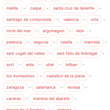
melilla
-
caspe
-
santa cruz de tenerife
-
santiago de compostela
-
valencia
-
rota
-
torre del mar
-
arguineguin
-
leon
-
palencia
-
segovia
-
calella
-
manresa
-
sant cugat del valles
-
sant feliu de llobregat
-
sort
-
elda
-
utiel
-
bilbao
-
los montesinos
-
castellon de la plana
-
zaragoza
-
salamanca
-
eivissa
-
caceres
-
mairena del aljarafe
-
moron de la frontera
-
andorra
-