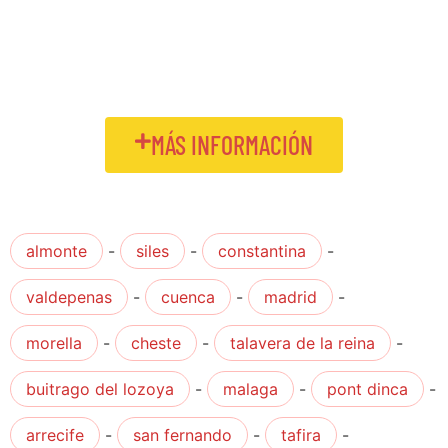
MÁS INFORMACIÓN
almonte
-
siles
-
constantina
-
valdepenas
-
cuenca
-
madrid
-
morella
-
cheste
-
talavera de la reina
-
buitrago del lozoya
-
malaga
-
pont dinca
-
arrecife
-
san fernando
-
tafira
-