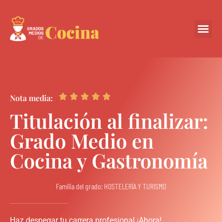
Centros Colabora





Nota media:
Titulación al finalizar:
Grado Medio en
Cocina y Gastronomía
Familia del grado: HOSTELERÍA Y TURISMO
Haz despegar tu carrera profesional ¡Ahora!