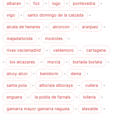
albaran
-
foz
-
lugo
-
pontevedra
-
vigo
-
santo domingo de la calzada
-
alcala de henares
-
alcorcon
-
aranjuez
-
majadahonda
-
mostoles
-
rivas vaciamadrid
-
valdemoro
-
cartagena
-
los alcazares
-
murcia
-
burlada burlata
-
alcoy alcoi
-
benidorm
-
denia
-
santa pola
-
alboraia alboraya
-
cullera
-
enguera
-
la pobla de farnals
-
lolleria
-
gamarra mayor gamarra nagusia
-
elexalde
-