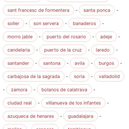
sant francesc de formentera
-
santa ponca
-
soller
-
son servera
-
banaderos
-
morro jable
-
puerto del rosario
-
adeje
-
candelaria
-
puerto de la cruz
-
laredo
-
santander
-
santona
-
avila
-
burgos
-
carbajosa de la sagrada
-
soria
-
valladolid
-
zamora
-
bolanos de calatrava
-
ciudad real
-
villanueva de los infantes
-
azuqueca de henares
-
guadalajara
-