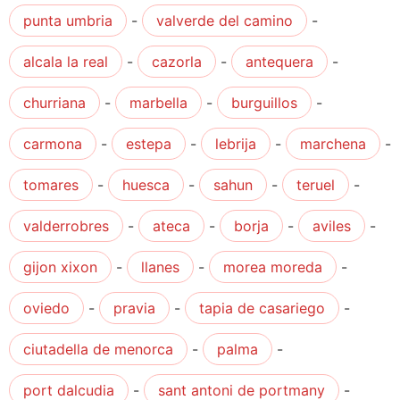
punta umbria
-
valverde del camino
-
alcala la real
-
cazorla
-
antequera
-
churriana
-
marbella
-
burguillos
-
carmona
-
estepa
-
lebrija
-
marchena
-
tomares
-
huesca
-
sahun
-
teruel
-
valderrobres
-
ateca
-
borja
-
aviles
-
gijon xixon
-
llanes
-
morea moreda
-
oviedo
-
pravia
-
tapia de casariego
-
ciutadella de menorca
-
palma
-
port dalcudia
-
sant antoni de portmany
-