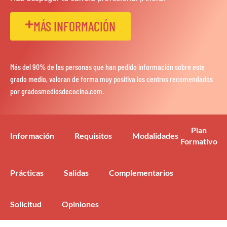
MÁS INFORMACIÓN
Más del 90% de las personas que han pedido información sobre este
grado medio, valoran de forma muy positiva los centros recomendados
por gradosmediosdecocina.com.
Plan
Información
Requisitos
Modalidades
Formativo
Prácticas
Salidas
Complementarios
Solicitud
Opiniones