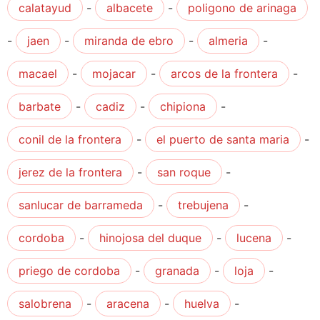
calatayud
-
albacete
-
poligono de arinaga
-
jaen
-
miranda de ebro
-
almeria
-
macael
-
mojacar
-
arcos de la frontera
-
barbate
-
cadiz
-
chipiona
-
conil de la frontera
-
el puerto de santa maria
-
jerez de la frontera
-
san roque
-
sanlucar de barrameda
-
trebujena
-
cordoba
-
hinojosa del duque
-
lucena
-
priego de cordoba
-
granada
-
loja
-
salobrena
-
aracena
-
huelva
-