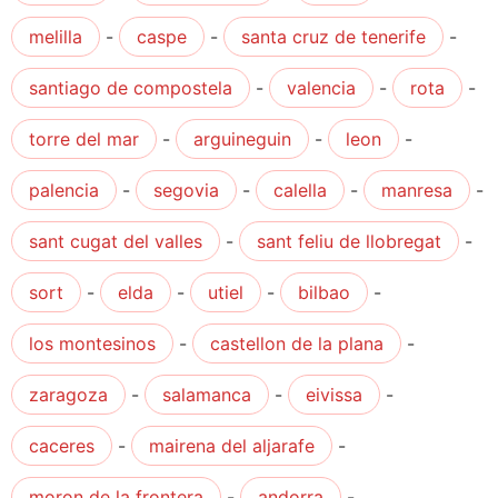
melilla
-
caspe
-
santa cruz de tenerife
-
santiago de compostela
-
valencia
-
rota
-
torre del mar
-
arguineguin
-
leon
-
palencia
-
segovia
-
calella
-
manresa
-
sant cugat del valles
-
sant feliu de llobregat
-
sort
-
elda
-
utiel
-
bilbao
-
los montesinos
-
castellon de la plana
-
zaragoza
-
salamanca
-
eivissa
-
caceres
-
mairena del aljarafe
-
moron de la frontera
-
andorra
-