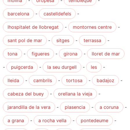
molina
-
oropesa
-
tembleque
-
barcelona
-
castelldefels
-
lhospitalet de llobregat
-
montornes centre
-
sant pol de mar
-
sitges
-
terrassa
-
tona
-
figueres
-
girona
-
lloret de mar
-
puigcerda
-
la seu durgell
-
les
-
lleida
-
cambrils
-
tortosa
-
badajoz
-
cabeza del buey
-
orellana la vieja
-
jarandilla de la vera
-
plasencia
-
a coruna
-
a grana
-
a rocha vella
-
pontedeume
-