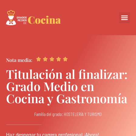
Centros Colabora





Nota media:
Titulación al finalizar:
Grado Medio en
Cocina y Gastronomía
Familia del grado: HOSTELERÍA Y TURISMO
Haz despegar tu carrera profesional ¡Ahora!