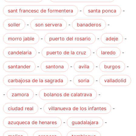
sant francesc de formentera
-
santa ponca
-
soller
-
son servera
-
banaderos
-
morro jable
-
puerto del rosario
-
adeje
-
candelaria
-
puerto de la cruz
-
laredo
-
santander
-
santona
-
avila
-
burgos
-
carbajosa de la sagrada
-
soria
-
valladolid
-
zamora
-
bolanos de calatrava
-
ciudad real
-
villanueva de los infantes
-
azuqueca de henares
-
guadalajara
-