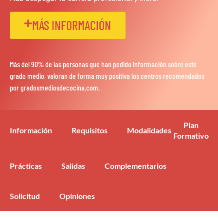
MÁS INFORMACIÓN
Más del 90% de las personas que han pedido información sobre este
grado medio, valoran de forma muy positiva los centros recomendados
por gradosmediosdecocina.com.
Plan
Información
Requisitos
Modalidades
Formativo
Prácticas
Salidas
Complementarios
Solicitud
Opiniones