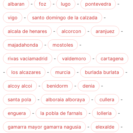
albaran
-
foz
-
lugo
-
pontevedra
-
vigo
-
santo domingo de la calzada
-
alcala de henares
-
alcorcon
-
aranjuez
-
majadahonda
-
mostoles
-
rivas vaciamadrid
-
valdemoro
-
cartagena
-
los alcazares
-
murcia
-
burlada burlata
-
alcoy alcoi
-
benidorm
-
denia
-
santa pola
-
alboraia alboraya
-
cullera
-
enguera
-
la pobla de farnals
-
lolleria
-
gamarra mayor gamarra nagusia
-
elexalde
-