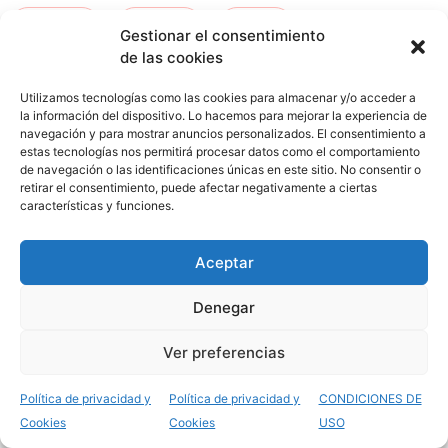
kurtzea
-
orduna
-
ceuta
-
Gestionar el consentimiento
de las cookies
san fernando
-
tafira
Utilizamos tecnologías como las cookies para almacenar y/o acceder a
la información del dispositivo. Lo hacemos para mejorar la experiencia de
navegación y para mostrar anuncios personalizados. El consentimiento a
estas tecnologías nos permitirá procesar datos como el comportamiento
de navegación o las identificaciones únicas en este sitio. No consentir o
retirar el consentimiento, puede afectar negativamente a ciertas
características y funciones.
Aceptar
Opiniones del Grado
Denegar
Superior Cocina y
Ver preferencias
Gastronomía
Política de privacidad y
Política de privacidad y
CONDICIONES DE
Cookies
Cookies
USO