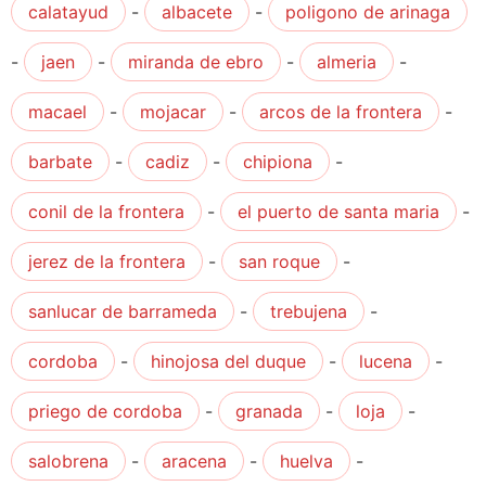
calatayud
-
albacete
-
poligono de arinaga
-
jaen
-
miranda de ebro
-
almeria
-
macael
-
mojacar
-
arcos de la frontera
-
barbate
-
cadiz
-
chipiona
-
conil de la frontera
-
el puerto de santa maria
-
jerez de la frontera
-
san roque
-
sanlucar de barrameda
-
trebujena
-
cordoba
-
hinojosa del duque
-
lucena
-
priego de cordoba
-
granada
-
loja
-
salobrena
-
aracena
-
huelva
-