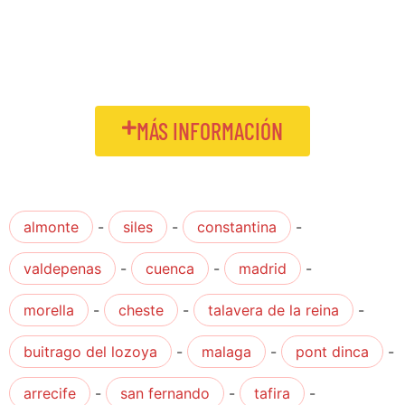
MÁS INFORMACIÓN
almonte
-
siles
-
constantina
-
valdepenas
-
cuenca
-
madrid
-
morella
-
cheste
-
talavera de la reina
-
buitrago del lozoya
-
malaga
-
pont dinca
-
arrecife
-
san fernando
-
tafira
-