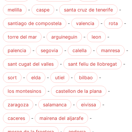
melilla
-
caspe
-
santa cruz de tenerife
-
santiago de compostela
-
valencia
-
rota
-
torre del mar
-
arguineguin
-
leon
-
palencia
-
segovia
-
calella
-
manresa
-
sant cugat del valles
-
sant feliu de llobregat
-
sort
-
elda
-
utiel
-
bilbao
-
los montesinos
-
castellon de la plana
-
zaragoza
-
salamanca
-
eivissa
-
caceres
-
mairena del aljarafe
-
moron de la frontera
-
andorra
-