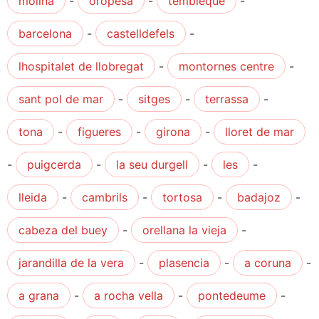
molina
-
oropesa
-
tembleque
-
barcelona
-
castelldefels
-
lhospitalet de llobregat
-
montornes centre
-
sant pol de mar
-
sitges
-
terrassa
-
tona
-
figueres
-
girona
-
lloret de mar
-
puigcerda
-
la seu durgell
-
les
-
lleida
-
cambrils
-
tortosa
-
badajoz
-
cabeza del buey
-
orellana la vieja
-
jarandilla de la vera
-
plasencia
-
a coruna
-
a grana
-
a rocha vella
-
pontedeume
-