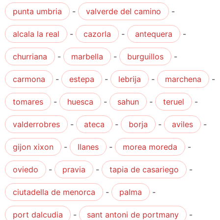
punta umbria
-
valverde del camino
-
alcala la real
-
cazorla
-
antequera
-
churriana
-
marbella
-
burguillos
-
carmona
-
estepa
-
lebrija
-
marchena
-
tomares
-
huesca
-
sahun
-
teruel
-
valderrobres
-
ateca
-
borja
-
aviles
-
gijon xixon
-
llanes
-
morea moreda
-
oviedo
-
pravia
-
tapia de casariego
-
ciutadella de menorca
-
palma
-
port dalcudia
-
sant antoni de portmany
-