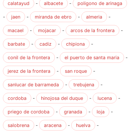
calatayud
-
albacete
-
poligono de arinaga
-
jaen
-
miranda de ebro
-
almeria
-
macael
-
mojacar
-
arcos de la frontera
-
barbate
-
cadiz
-
chipiona
-
conil de la frontera
-
el puerto de santa maria
-
jerez de la frontera
-
san roque
-
sanlucar de barrameda
-
trebujena
-
cordoba
-
hinojosa del duque
-
lucena
-
priego de cordoba
-
granada
-
loja
-
salobrena
-
aracena
-
huelva
-