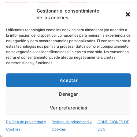
kurtzea
-
orduna
-
ceuta
-
Gestionar el consentimiento
de las cookies
san fernando
-
tafira
Utilizamos tecnologías como las cookies para almacenar y/o acceder a
la información del dispositivo. Lo hacemos para mejorar la experiencia de
navegación y para mostrar anuncios personalizados. El consentimiento a
estas tecnologías nos permitirá procesar datos como el comportamiento
de navegación o las identificaciones únicas en este sitio. No consentir o
retirar el consentimiento, puede afectar negativamente a ciertas
características y funciones.
Aceptar
Opiniones del Grado
Denegar
Superior Cocina y
Ver preferencias
Gastronomía
Política de privacidad y
Política de privacidad y
CONDICIONES DE
Cookies
Cookies
USO