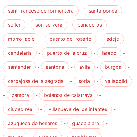
sant francesc de formentera
-
santa ponca
-
soller
-
son servera
-
banaderos
-
morro jable
-
puerto del rosario
-
adeje
-
candelaria
-
puerto de la cruz
-
laredo
-
santander
-
santona
-
avila
-
burgos
-
carbajosa de la sagrada
-
soria
-
valladolid
-
zamora
-
bolanos de calatrava
-
ciudad real
-
villanueva de los infantes
-
azuqueca de henares
-
guadalajara
-