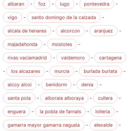
albaran
-
foz
-
lugo
-
pontevedra
-
vigo
-
santo domingo de la calzada
-
alcala de henares
-
alcorcon
-
aranjuez
-
majadahonda
-
mostoles
-
rivas vaciamadrid
-
valdemoro
-
cartagena
-
los alcazares
-
murcia
-
burlada burlata
-
alcoy alcoi
-
benidorm
-
denia
-
santa pola
-
alboraia alboraya
-
cullera
-
enguera
-
la pobla de farnals
-
lolleria
-
gamarra mayor gamarra nagusia
-
elexalde
-