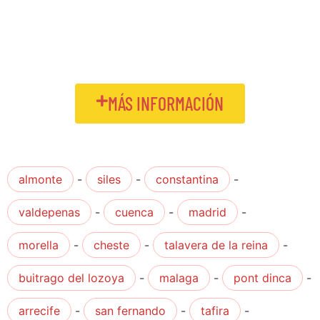
MÁS INFORMACIÓN
almonte
-
siles
-
constantina
-
valdepenas
-
cuenca
-
madrid
-
morella
-
cheste
-
talavera de la reina
-
buitrago del lozoya
-
malaga
-
pont dinca
-
arrecife
-
san fernando
-
tafira
-