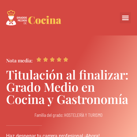
Centros Colabora





Nota media:
Titulación al finalizar:
Grado Medio en
Cocina y Gastronomía
Familia del grado: HOSTELERÍA Y TURISMO
Haz despegar tu carrera profesional ¡Ahora!