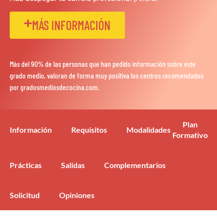
MÁS INFORMACIÓN
Más del 90% de las personas que han pedido información sobre este
grado medio, valoran de forma muy positiva los centros recomendados
por gradosmediosdecocina.com.
Plan
Información
Requisitos
Modalidades
Formativo
Prácticas
Salidas
Complementarios
Solicitud
Opiniones