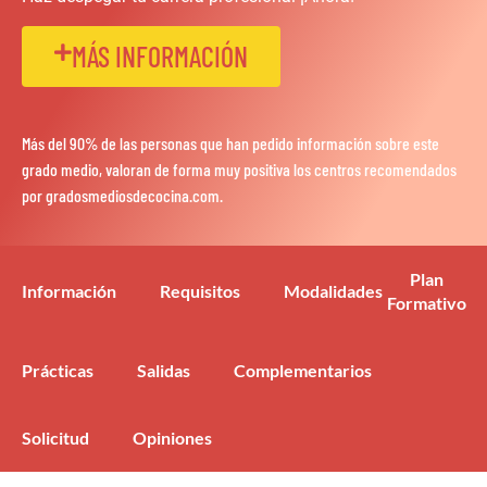
MÁS INFORMACIÓN
Más del 90% de las personas que han pedido información sobre este
grado medio, valoran de forma muy positiva los centros recomendados
por gradosmediosdecocina.com.
Plan
Información
Requisitos
Modalidades
Formativo
Prácticas
Salidas
Complementarios
Solicitud
Opiniones