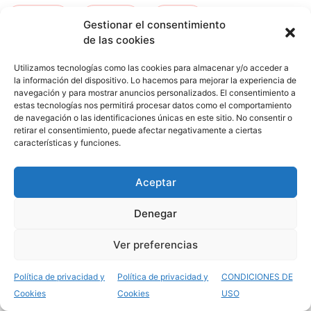
kurtzea
-
orduna
-
ceuta
-
Gestionar el consentimiento
de las cookies
san fernando
-
tafira
Utilizamos tecnologías como las cookies para almacenar y/o acceder a
la información del dispositivo. Lo hacemos para mejorar la experiencia de
navegación y para mostrar anuncios personalizados. El consentimiento a
estas tecnologías nos permitirá procesar datos como el comportamiento
de navegación o las identificaciones únicas en este sitio. No consentir o
retirar el consentimiento, puede afectar negativamente a ciertas
características y funciones.
Aceptar
Opiniones del Grado
Denegar
Superior Cocina y
Ver preferencias
Gastronomía
Política de privacidad y
Política de privacidad y
CONDICIONES DE
Cookies
Cookies
USO