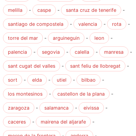
melilla
-
caspe
-
santa cruz de tenerife
-
santiago de compostela
-
valencia
-
rota
-
torre del mar
-
arguineguin
-
leon
-
palencia
-
segovia
-
calella
-
manresa
-
sant cugat del valles
-
sant feliu de llobregat
-
sort
-
elda
-
utiel
-
bilbao
-
los montesinos
-
castellon de la plana
-
zaragoza
-
salamanca
-
eivissa
-
caceres
-
mairena del aljarafe
-
moron de la frontera
-
andorra
-