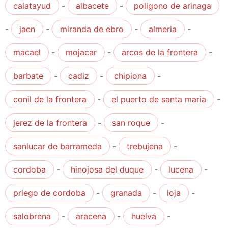
calatayud
-
albacete
-
poligono de arinaga
-
jaen
-
miranda de ebro
-
almeria
-
macael
-
mojacar
-
arcos de la frontera
-
barbate
-
cadiz
-
chipiona
-
conil de la frontera
-
el puerto de santa maria
-
jerez de la frontera
-
san roque
-
sanlucar de barrameda
-
trebujena
-
cordoba
-
hinojosa del duque
-
lucena
-
priego de cordoba
-
granada
-
loja
-
salobrena
-
aracena
-
huelva
-