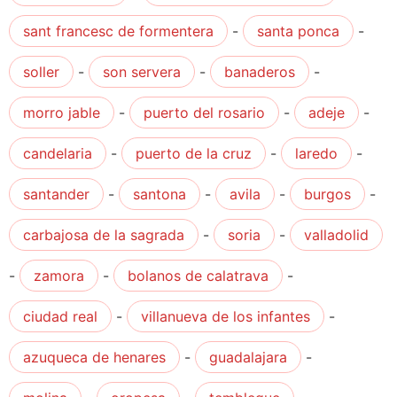
sant francesc de formentera
-
santa ponca
-
soller
-
son servera
-
banaderos
-
morro jable
-
puerto del rosario
-
adeje
-
candelaria
-
puerto de la cruz
-
laredo
-
santander
-
santona
-
avila
-
burgos
-
carbajosa de la sagrada
-
soria
-
valladolid
-
zamora
-
bolanos de calatrava
-
ciudad real
-
villanueva de los infantes
-
azuqueca de henares
-
guadalajara
-