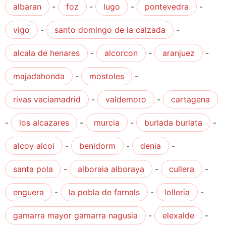
albaran
-
foz
-
lugo
-
pontevedra
-
vigo
-
santo domingo de la calzada
-
alcala de henares
-
alcorcon
-
aranjuez
-
majadahonda
-
mostoles
-
rivas vaciamadrid
-
valdemoro
-
cartagena
-
los alcazares
-
murcia
-
burlada burlata
-
alcoy alcoi
-
benidorm
-
denia
-
santa pola
-
alboraia alboraya
-
cullera
-
enguera
-
la pobla de farnals
-
lolleria
-
gamarra mayor gamarra nagusia
-
elexalde
-