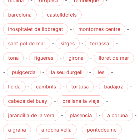
molina
-
oropesa
-
tembleque
-
barcelona
-
castelldefels
-
lhospitalet de llobregat
-
montornes centre
-
sant pol de mar
-
sitges
-
terrassa
-
tona
-
figueres
-
girona
-
lloret de mar
-
puigcerda
-
la seu durgell
-
les
-
lleida
-
cambrils
-
tortosa
-
badajoz
-
cabeza del buey
-
orellana la vieja
-
jarandilla de la vera
-
plasencia
-
a coruna
-
a grana
-
a rocha vella
-
pontedeume
-