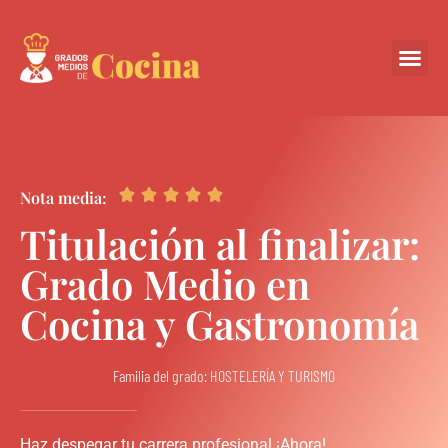
Centros Colabora





Nota media:
Titulación al finalizar:
Grado Medio en
Cocina y Gastronomía
Familia del grado: HOSTELERÍA Y TURISMO
Haz despegar tu carrera profesional ¡Ahora!