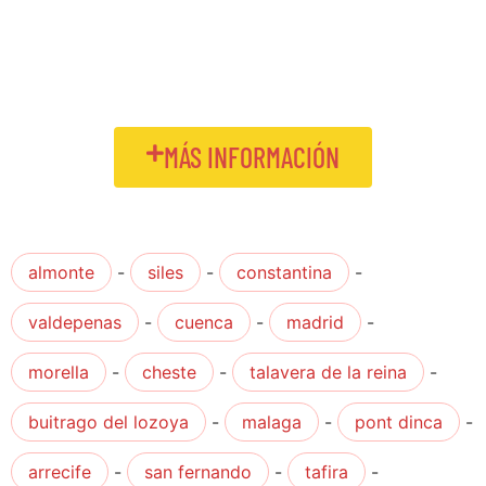
MÁS INFORMACIÓN
almonte
-
siles
-
constantina
-
valdepenas
-
cuenca
-
madrid
-
morella
-
cheste
-
talavera de la reina
-
buitrago del lozoya
-
malaga
-
pont dinca
-
arrecife
-
san fernando
-
tafira
-