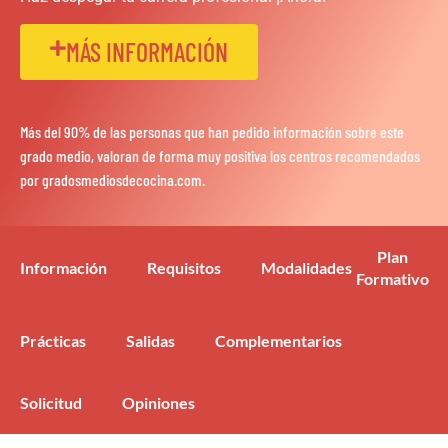
MÁS INFORMACIÓN
Más del 90% de las personas que han pedido información sobre este
grado medio, valoran de forma muy positiva los centros recomendados
por gradosmediosdecocina.com.
Plan
Información
Requisitos
Modalidades
Formativo
Prácticas
Salidas
Complementarios
Solicitud
Opiniones