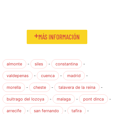
MÁS INFORMACIÓN
almonte
-
siles
-
constantina
-
valdepenas
-
cuenca
-
madrid
-
morella
-
cheste
-
talavera de la reina
-
buitrago del lozoya
-
malaga
-
pont dinca
-
arrecife
-
san fernando
-
tafira
-