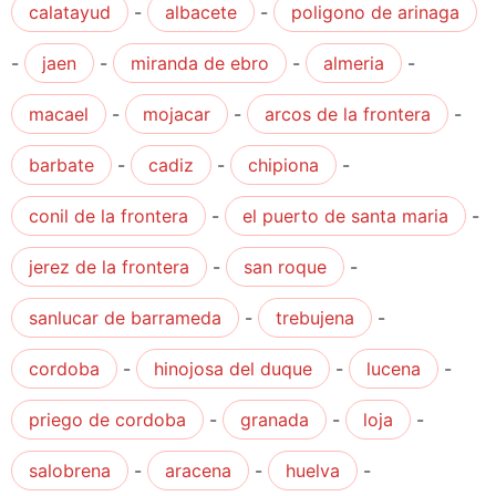
calatayud
-
albacete
-
poligono de arinaga
-
jaen
-
miranda de ebro
-
almeria
-
macael
-
mojacar
-
arcos de la frontera
-
barbate
-
cadiz
-
chipiona
-
conil de la frontera
-
el puerto de santa maria
-
jerez de la frontera
-
san roque
-
sanlucar de barrameda
-
trebujena
-
cordoba
-
hinojosa del duque
-
lucena
-
priego de cordoba
-
granada
-
loja
-
salobrena
-
aracena
-
huelva
-