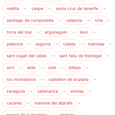
melilla
-
caspe
-
santa cruz de tenerife
-
santiago de compostela
-
valencia
-
rota
-
torre del mar
-
arguineguin
-
leon
-
palencia
-
segovia
-
calella
-
manresa
-
sant cugat del valles
-
sant feliu de llobregat
-
sort
-
elda
-
utiel
-
bilbao
-
los montesinos
-
castellon de la plana
-
zaragoza
-
salamanca
-
eivissa
-
caceres
-
mairena del aljarafe
-
moron de la frontera
-
andorra
-