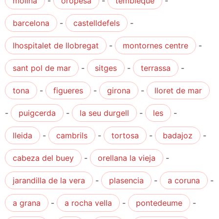
molina
-
oropesa
-
tembleque
-
barcelona
-
castelldefels
-
lhospitalet de llobregat
-
montornes centre
-
sant pol de mar
-
sitges
-
terrassa
-
tona
-
figueres
-
girona
-
lloret de mar
-
puigcerda
-
la seu durgell
-
les
-
lleida
-
cambrils
-
tortosa
-
badajoz
-
cabeza del buey
-
orellana la vieja
-
jarandilla de la vera
-
plasencia
-
a coruna
-
a grana
-
a rocha vella
-
pontedeume
-