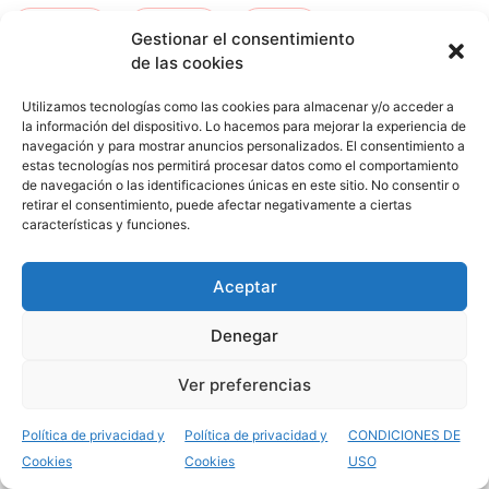
kurtzea
-
orduna
-
ceuta
-
Gestionar el consentimiento
de las cookies
san fernando
-
tafira
Utilizamos tecnologías como las cookies para almacenar y/o acceder a
la información del dispositivo. Lo hacemos para mejorar la experiencia de
navegación y para mostrar anuncios personalizados. El consentimiento a
estas tecnologías nos permitirá procesar datos como el comportamiento
de navegación o las identificaciones únicas en este sitio. No consentir o
retirar el consentimiento, puede afectar negativamente a ciertas
características y funciones.
Aceptar
Opiniones del Grado
Denegar
Superior Cocina y
Ver preferencias
Gastronomía
Política de privacidad y
Política de privacidad y
CONDICIONES DE
Cookies
Cookies
USO