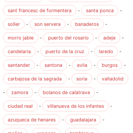
sant francesc de formentera
-
santa ponca
-
soller
-
son servera
-
banaderos
-
morro jable
-
puerto del rosario
-
adeje
-
candelaria
-
puerto de la cruz
-
laredo
-
santander
-
santona
-
avila
-
burgos
-
carbajosa de la sagrada
-
soria
-
valladolid
-
zamora
-
bolanos de calatrava
-
ciudad real
-
villanueva de los infantes
-
azuqueca de henares
-
guadalajara
-