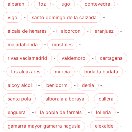
albaran
-
foz
-
lugo
-
pontevedra
-
vigo
-
santo domingo de la calzada
-
alcala de henares
-
alcorcon
-
aranjuez
-
majadahonda
-
mostoles
-
rivas vaciamadrid
-
valdemoro
-
cartagena
-
los alcazares
-
murcia
-
burlada burlata
-
alcoy alcoi
-
benidorm
-
denia
-
santa pola
-
alboraia alboraya
-
cullera
-
enguera
-
la pobla de farnals
-
lolleria
-
gamarra mayor gamarra nagusia
-
elexalde
-