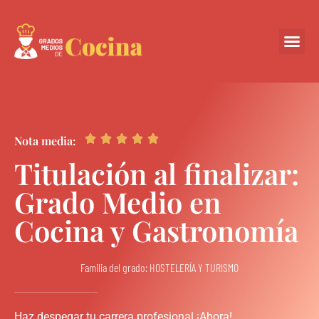
Centros Colabora





Nota media:
Titulación al finalizar:
Grado Medio en
Cocina y Gastronomía
Familia del grado: HOSTELERÍA Y TURISMO
Haz despegar tu carrera profesional ¡Ahora!